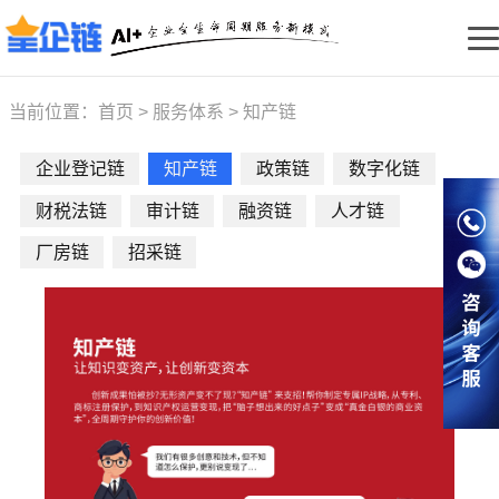
当前位置：
首页
>
服务体系
>
知产链
企业登记链
知产链
政策链
数字化链
财税法链
审计链
融资链
人才链
厂房链
招采链